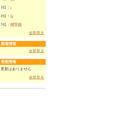
3位：
i
4位：
la
5位：
神学校
全部見る
新着情報
全部見る
更新情報
更新はありません
全部見る