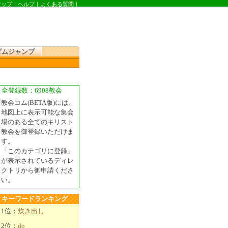
マップ
｜
ヘルプ
｜
よくある質問
｜
ダムジャンプ
全登録数：6908教会
教会コム(BETA版)には、
地図上に表示可能な集会
場のある全てのキリスト
教会を御登録いただけま
す。
「このカテゴリに登録」
が表示されているディレ
クトリから御申請くださ
い。
キーワードランキング
1位：
炊き出し
2位：
do